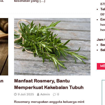
ia.
kesehatan yang
[…]
87
Te
08
Ema
he
he
Jam 
Sen
Sab
ME
an
Manfaat Rosmery, Bantu
Memperkuat Kekebalan Tubuh
9 Juli 2025
Admin
0
Rosemary merupakan anggota keluarga mint