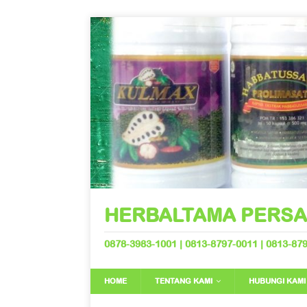
HERBALTAMA PERS
0878-3983-1001 | 0813-8797-0011 | 0813-8
HOME
TENTANG KAMI
HUBUNGI KAMI