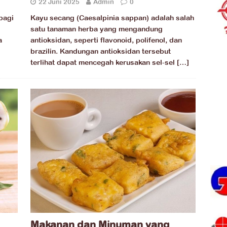
22 Juni 2025
Admin
0
bagi
Kayu secang (Caesalpinia sappan) adalah salah
d
satu tanaman herba yang mengandung
a
antioksidan, seperti flavonoid, polifenol, dan
brazilin. Kandungan antioksidan tersebut
terlihat dapat mencegah kerusakan sel-sel
[…]
Makanan dan Minuman yang